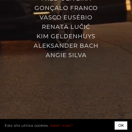
GONÇALO FRANCO
PEDRO PINTO
VASCO EUSÉBIO
RENATA LUČIĆ
KIM GELDENHUYS
FRED OLIVEIRA
ALEKSANDER BACH
ANGIE SILVA
GONÇALO FRANCO
VASCO EUSÉBIO
Este site utiliza cookies.
Saber mais?
OK
RENATA LUČIĆ